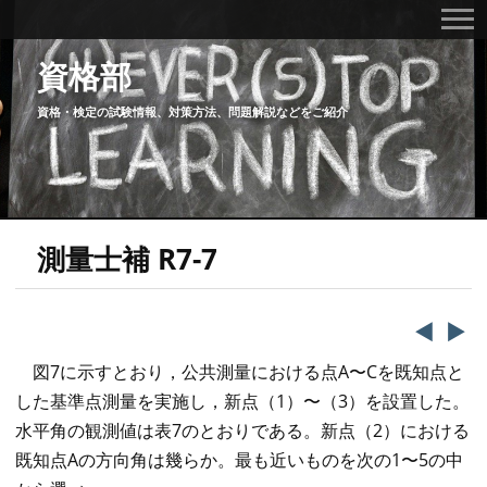
資格部
資格・検定の試験情報、対策方法、問題解説などをご紹介
測量士補 R7-7
◀️
▶️
図7に示すとおり，公共測量における点A〜Cを既知点と
した基準点測量を実施し，新点（1）〜（3）を設置した。
水平角の観測値は表7のとおりである。新点（2）における
既知点Aの方向角は幾らか。最も近いものを次の1〜5の中