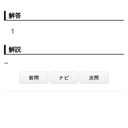
解答
1
解説
ー
前問
ナビ
次問