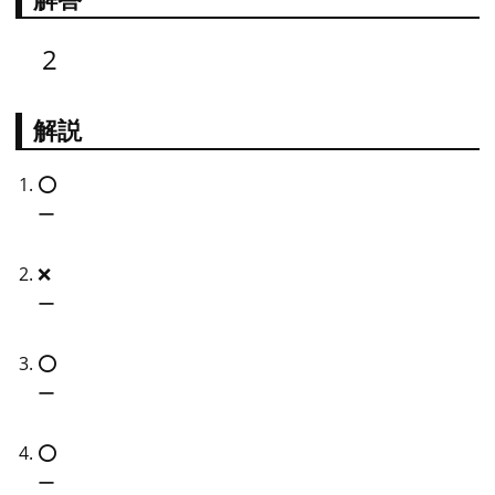
2
解説
⭕️
ー
❌
ー
⭕️
ー
⭕️
ー