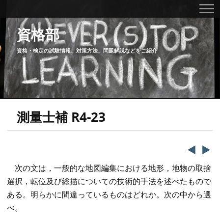
資格部
資格・検定の試験情報、対策方法、問題解説などをご紹介
測量士補 R4-23
◀️
▶️
次の文は，一般的な地図編集における地形，地物の取捨
選択，転位及び総描についての技術的手法を述べたもので
ある。明らかに間違っているものはどれか。次の中から選
べ。