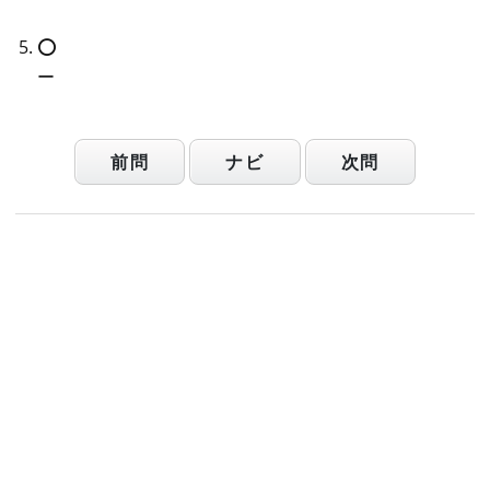
⭕️
ー
前問
ナビ
次問