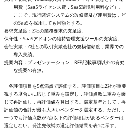
用費（SaaSライセンス費，SaaS環境利用料など）。
ここで，現行関連システムの改修費及び運用費は，ど
のSaaSを採用しても同額とする。
要求充足度：Z社の業務要求の充足度。
保守性：SaaSアドオンの維持管理支援ツールの充実度。
会社実績：Z社との取引実績会社の規模信頼度，業界での
導入実績。
提案内容：プレゼンテーション，RFP記載事項以外の有効
な提案の有無。
各評価項目を5点満点で評価する。評価項目にZ社が重要
視する度合いに応じて重みを設定し，評価点数に重みを乗
じて再評価し，再評価値を算出する。選定基準として，再
評価値の合計が最も大きいベンダーを選定する。ただし，
一つでも評価点数が2点以下の評価項目があるベンダーは
選定しない。発注先候補の選定評価結果を表1に示す。