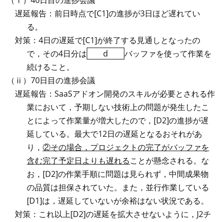
（ⅰ）40日目の進捗会議
遅延報告：前日時点で[C1]の進捗が3日ほど遅れてい
る。
対策：4日の遅延で[C1]が終了する見通しとなったの
で，その4日分は
d
バッファを使って作業を
続けること。
（ⅱ）70日目の進捗会議
遅延報告：SaaSアドオン開発のスキルが必要とされる作
業において，予期しない技術上の問題が発生したこ
とによって作業量が増大したので，[D2]の進捗が遅
延している。最大で12日の遅延となるおそれがあ
り，
②その場合，プロジェクトの完了がバッファを
含む完了予定日よりも遅れる
ことが懸念される。な
お，[D2]の作業手順に問題は見られず，中間成果物
の品質は担保されていた。また，並行作業している
[D1]は，遅延していないが余裕はない状況である。
対策：これ以上[D2]の遅延を拡大させないように，J2チ