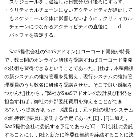
スケジュールを，遅延した日数分だけ後ろにずらす。
・クリティカルチェーンにないアクティビティが遅延して
もスケジュール全体に影響しないように，クリティカル
チェーンにつながるアクティビティの直後に
d
バッファを設定する。
SaaS提供会社のSaaSアドオンはローコード開発が特長
で，数日間のオンライン研修を受講すればローコード開発
の技術を習得できるということであった。J社は，本稼働後
の新システムの維持管理を見据え，現行システムの維持管
理要員のうち数名に研修を受講させた。そこで良い感触を
つかんだJ社から，"弊社がSaaSアドオンの設計及び開発を
担当すれば，御社の外部委託費用を抑えることができ
る”という提案があった。X課長は，元々J社の現行システム
の維持管理要員に委託する予定であった[E]，[F]に加え，
SaaS提供会社に委託する予定であった[C]，[D]もJ社に委託
することにし，J社と新たに準委任契約を締結することに決