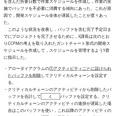
を含んだ所要日数で作業スケジュールを作成し，作業の実
施でバッファを不必要に消費する傾向にあった。これが原
因で，開発スケジュール全体が遅延したことが度々あっ
た。
このような状況を改善し，バッファを含む完了予定日ま
でにプロジェクトを完了させるために，X課長は次のとお
りCCPMの考えを取り入れたガントチャート形式の開発ス
ケジュールを作成して，スケジュールを管理するようY君
に指示した。
・アローダイアグラムの
①アクティビティごとに設けられ
たバッファを削除
してクリティカルチェーンを設定す
る。
・クリティカルチェーンのアクティビティから削除したバ
ッファを合計して
c
バッファを設定する。クリ
ティカルチェーンのアクティビティの進捗が遅延した場
合はこのバッファを使い，これ以降のアクティビティの