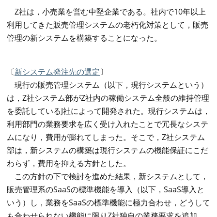
Z社は，小売業を営む中堅企業である。社内で10年以上
利用してきた販売管理システムの老朽化対策として，販売
管理の新システムを構築することになった。
〔
新システム発注先の選定
〕
現行の販売管理システム（以下，現行システムという）
は，Z社システム部がZ社内の稼働システム全般の維持管理
を委託しているJ社によって開発された。現行システムは，
利用部門の業務要求を広く受け入れたことで冗長なシステ
ムになり，費用が膨れてしまった。そこで，Z社システム
部は，新システムの構築は現行システムの機能保証にこだ
わらず，費用を抑える方針とした。
この方針の下で検討を進めた結果，新システムとして，
販売管理系のSaaSの標準機能を導入（以下，SaaS導入と
いう）し，業務をSaaSの標準機能に極力合わせ，どうして
も合わせられない機能に限りZ社独自の業務要求を追加