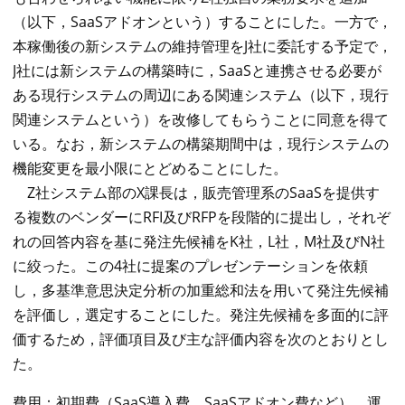
（以下，SaaSアドオンという）することにした。一方で，
本稼働後の新システムの維持管理をJ社に委託する予定で，
J社には新システムの構築時に，SaaSと連携させる必要が
ある現行システムの周辺にある関連システム（以下，現行
関連システムという）を改修してもらうことに同意を得て
いる。なお，新システムの構築期間中は，現行システムの
機能変更を最小限にとどめることにした。
Z社システム部のX課長は，販売管理系のSaaSを提供す
る複数のベンダーにRFI及びRFPを段階的に提出し，それぞ
れの回答内容を基に発注先候補をK社，L社，M社及びN社
に絞った。この4社に提案のプレゼンテーションを依頼
し，多基準意思決定分析の加重総和法を用いて発注先候補
を評価し，選定することにした。発注先候補を多面的に評
価するため，評価項目及び主な評価内容を次のとおりとし
た。
費用：初期費（SaaS導入費，SaaSアドオン費など），運