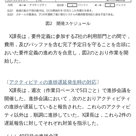
図2 開発スケジュール
X課長は，要件定義に参加するZ社の利用部門との間で，
費用，及びバッファを含む完了予定日を守ることを念頭に
おいた要件定義の進め方を合意し，図2のとおり作業を開
始した。
〔
アクティビティの進捗遅延発生時の対応
〕
X課長は，週次（作業日ベースで5日ごと）で進捗会議を
開催した。進捗会議において，次のとおりアクティビティ
の進捗が遅延していると報告された。これらのアクティビ
ティ以外は，順調に進捗していた。X課長は，これら2件の
遅延報告に対してそれぞれ対策を指示した。