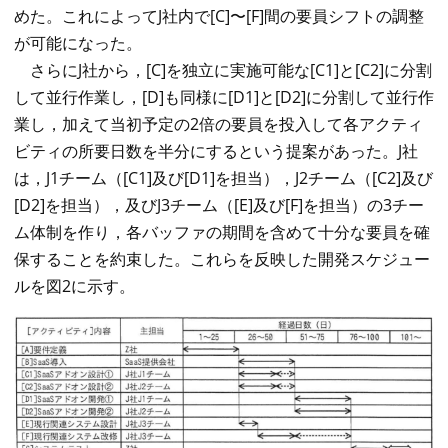
めた。これによってJ社内で[C]〜[F]間の要員シフトの調整
が可能になった。
さらにJ社から，[C]を独立に実施可能な[C1]と[C2]に分割
して並行作業し，[D]も同様に[D1]と[D2]に分割して並行作
業し，加えて当初予定の2倍の要員を投入して各アクティ
ビティの所要日数を半分にするという提案があった。J社
は，J1チーム（[C1]及び[D1]を担当），J2チーム（[C2]及び
[D2]を担当），及びJ3チーム（[E]及び[F]を担当）の3チー
ム体制を作り，各バッファの期間を含めて十分な要員を確
保することを約束した。これらを反映した開発スケジュー
ルを図2に示す。